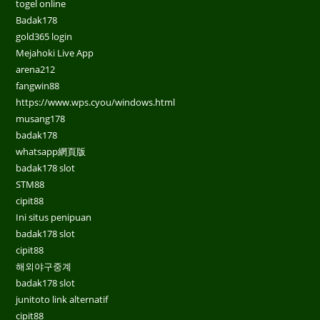
togel online
Badak178
gold365 login
Mejahoki Live App
arena212
fangwin88
https://www.wps.cyou/windows.html
musang178
badak178
whatsapp網頁版
badak178 slot
STM88
cipit88
Ini situs penipuan
badak178 slot
cipit88
해외야구중계
badak178 slot
junitoto link alternatif
cipit88