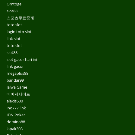
Omtogel
slot88
스포츠무료중계
toto slot
login toto slot
link slot
toto slot
slot88
slot gacor hari ini
link gacor
megaplus88
bandar99
Jalwa Game
메이저사이트
alexis500
ino777 link
IDN Poker
domino88
lapak303