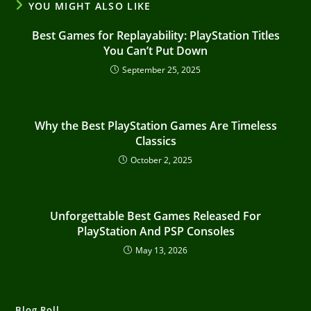
YOU MIGHT ALSO LIKE
Best Games for Replayability: PlayStation Titles
You Can’t Put Down
September 25, 2025
Why the Best PlayStation Games Are Timeless
Classics
October 2, 2025
Unforgettable Best Games Released For
PlayStation And PSP Consoles
May 13, 2026
Blog Roll