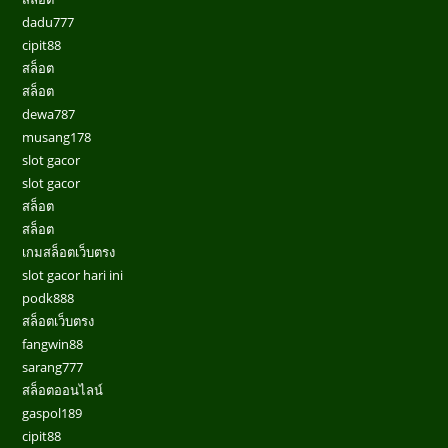
dadu777
cipit88
สล็อต
สล็อต
dewa787
musang178
slot gacor
slot gacor
สล็อต
สล็อต
เกมสล็อตเว็บตรง
slot gacor hari ini
podk888
สล็อตเว็บตรง
fangwin88
sarang777
สล็อตออนไลน์
gaspol189
cipit88