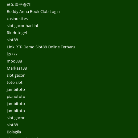
해외축구중계
Reddy Anna Book Club Login
casino sites
slot gacor hari ini
Rindutogel
slot88
Link RTP Demo Slot88 Online Terbaru
ljo777
mpo888
Markas138
slot gacor
toto slot
jambitoto
pianototo
jambitoto
jambitoto
slot gacor
slot88
Bolagila